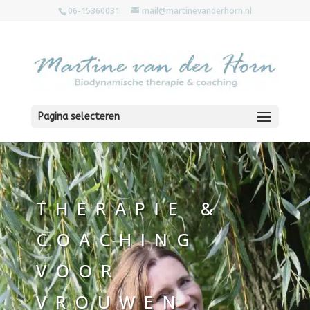
06-15360031
mail@martinevanderhorn.nl
Pagina selecteren
THERAPIE &
COACHING
VOOR
VROUWEN